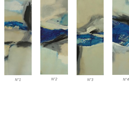
N°2
N°4
N°1
N°3